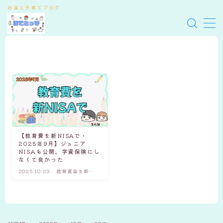
お金と子育てブログ
MENU
ぽてとっ子
お問い合わせ
サイトマップ
【教育費を新NISAで・
2025年9月】ジュニア
NISAも公開。学資保険にし
なくて良かった
2025.10.23
教育資金を新
NISAで用意する