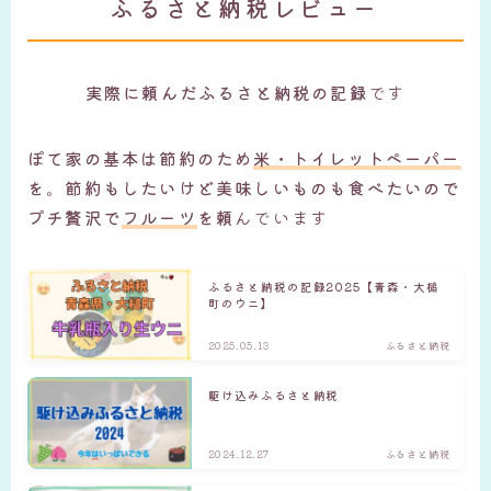
ふるさと納税レビュー
実際に頼んだふるさと納税の記録
です
ぽて家の基本は節約のため
米・トイレットペーパー
を
。
節約もしたいけど美味しいものも食べたいので
プチ贅沢で
フルーツ
を頼
んでいます
ふるさと納税の記録2025【青森・大槌
町のウニ】
2025.05.13
ふるさと納税
駆け込みふるさと納税
2024.12.27
ふるさと納税