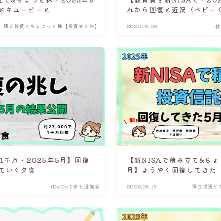
とキユーピーと
れから回復と近況（ベビー
積立投資とちょこっと株【投資まとめ】
2025.06.29
教
す1千万・2025年5月】回復
【新NISAで積み立て&ちょ
ていく夕食
月】ようやく回復してきた
iDeCoで作る退職金
2025.06.16
積立投資と