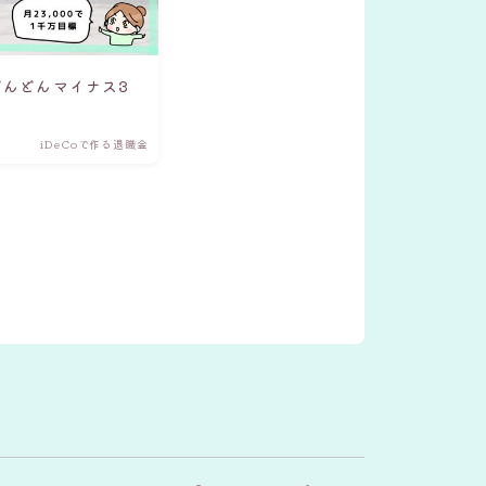
どんどんマイナス3
iDeCoで作る退職金