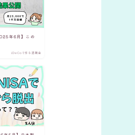
2025年6月】この
iDeCoで作る退職金
25年5月】元本割