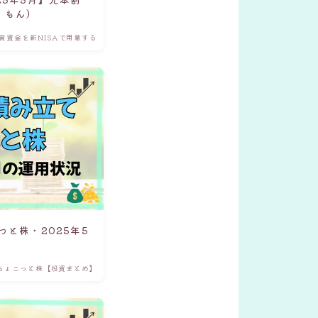
くもん）
育資金を新NISAで用意する
っと株・2025年5
ちょこっと株【投資まとめ】