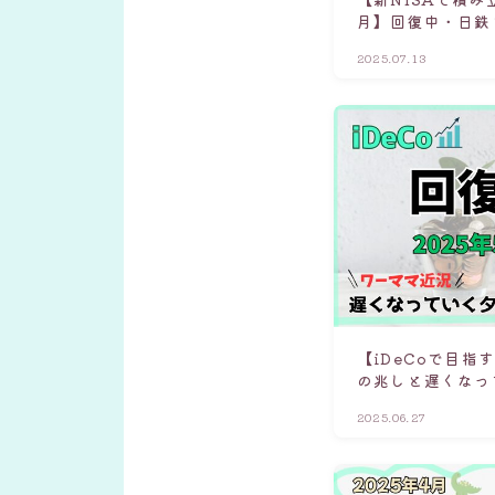
月】回復中・日鉄
2025.07.13
【iDeCoで目指
の兆しと遅くなっ
2025.06.27