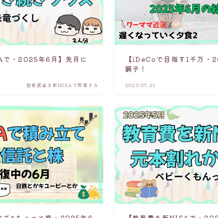
【iDeCoで目指す1千万・
Aで・2025年6月】先月に
調子！
教育資金を新NISAで用意する
2025.07.21
立て&ちょっと株・2025年6
【教育費を新NISAで・20