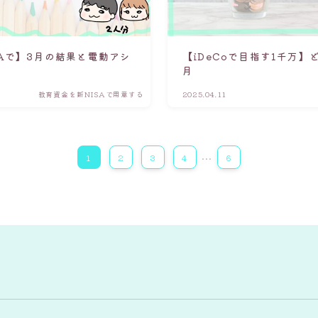
SAで】3月の結果と電動アシ
【iDeCoで目指す1千万】
月
教育資金を新NISAで用意する
2025.04.11
…
1
2
3
4
6