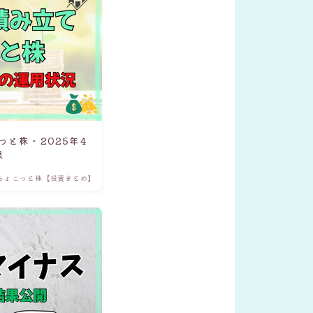
っと株・2025年4
果
ちょこっと株【投資まとめ】