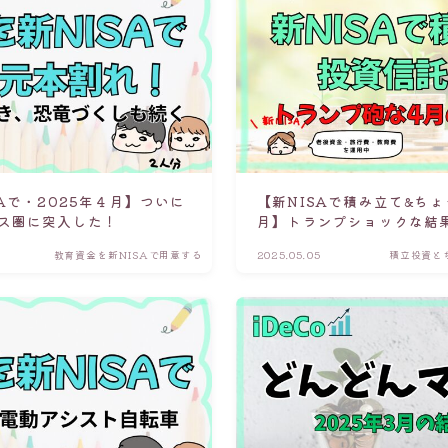
Aで・2025年４月】ついに
【新NISAで積み立て&ちょ
ス圏に突入した！
月】トランプショックな結
教育資金を新NISAで用意する
2025.05.05
積立投資と