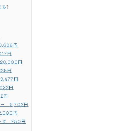
じる
]
円
,696円
017円
0,909円
225円
,477円
032円
12円
 5,702円
,000円
グ 750円