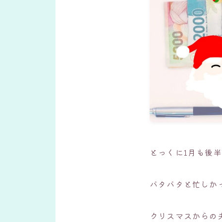
とっくに1月も後
バタバタと忙しか
クリスマスからの