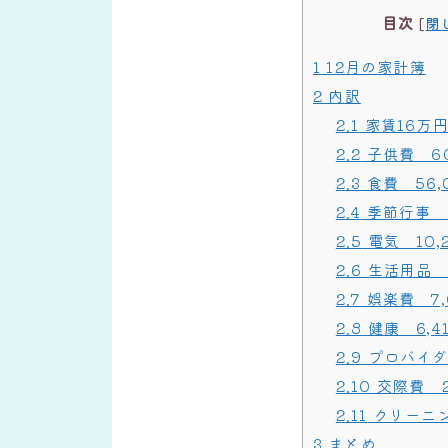
目次
[
閉
1
12月の家計簿
2
内訳
2.1
家賃16万
2.2
子供費 60
2.3
食費 56,
2.4
季節行事 2
2.5
電気 10,
2.6
生活用品 9
2.7
娯楽費 7,
2.8
健康 6,4
2.9
プロバイダー
2.10
交際費 2
2.11
クリーニン
3
まとめ